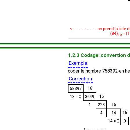
<----------------- on prend la liste
(84)
= (
10
1.2.3 Codage: convertion 
Exemple
coder le nombre 758392 en h
Correction
16
58397
16
13 = C
3649
16
1
228
16
4
14
14 = E
0
<--------------