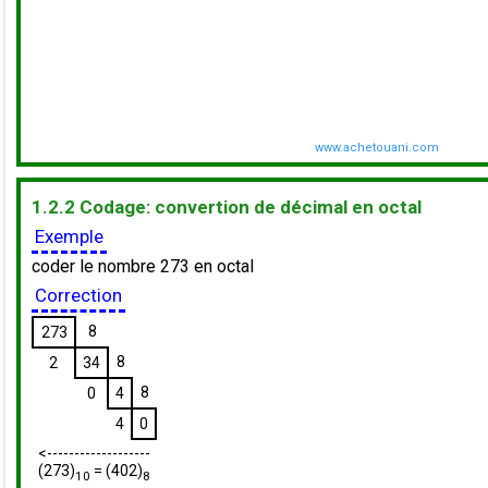
1.2.2 Codage: convertion de décimal en octal
Exemple
coder le nombre 273 en octal
Correction
8
273
8
2
34
8
0
4
4
0
<-------------------
(273)
= (402)
10
8