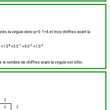
rès la virgule donc p=5-1=4 et trois chiffres avant la
4
-1
-2
-3
 +1.5
+3.5
+4.5
+1.5
e le nombre de chiffres avant la virgule est infini.
2
2
5