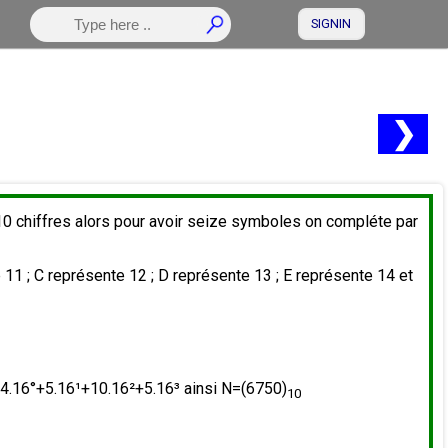
SIGNIN
❯
0 chiffres alors pour avoir seize symboles on compléte par
 11 ; C représente 12 ; D représente 13 ; E représente 14 et
4.16°+5.16¹+10.16²+5.16³ ainsi N=(6750)
10