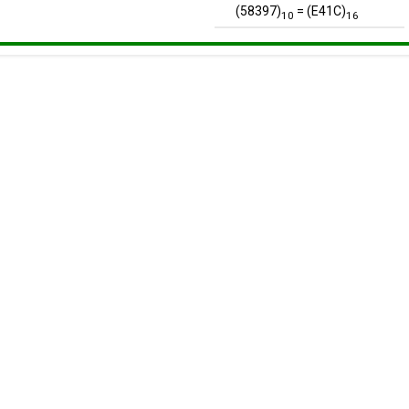
(58397)
= (E41C)
10
16