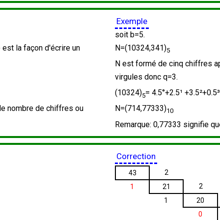
Exemple
soit b=5.
est la façon d'écrire un
N=(10324,341)
5
N est formé de cinq chiffres ap
virgules donc q=3.
(10324)
= 4.5°+2.5¹ +3.5²+0.5³
5
 le nombre de chiffres ou
N=(714,
77333
)
10
Remarque: 0,
77333
signifie qu
Correction
2
43
2
1
21
1
20
0