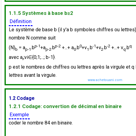
1.1.5 Systèmes à base b≥2
Définition
Le système de base b (il y'a b symboles chiffres ou lettres) 
nombre N comme suit
p-1
p-2
0
-1
-2
q
(N)
= a
.b
+a
.b
+...+ a
.b
+v
.b
+v
.b
+...+ v
.b
b
p-1
p-2
0
1
2
q
avec a
;vi∈{0;1;...; b-1}.
i
p est le nombres de chiffres ou lettres après la virgule et q
lettres avant la virgule.
1.2 Codage
1.2.1 Codage: convertion de décimal en binaire
Exemple
coder le nombre 84 en binaire.