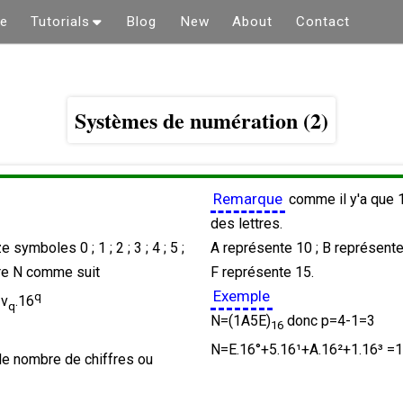
e
Tutorials
Blog
New
About
Contact
Tronc commun littéraire
Tronc commun scientifiques
Systèmes de numération (2)
Première année lettres et sciences
humaines
Première année sciences
expérimentales
Remarque
comme il y'a que 1
Première année sciences
des lettres.
mathématiques
mboles 0 ; 1 ; 2 ; 3 ; 4 ; 5 ;
A représente 10 ; B représente
Deuxième année lettres et sciences
ombre N comme suit
F représente 15.
humaines
Exemple
q
 v
.16
q
Deuxième année sciences
N=(1A5E)
donc p=4-1=3
16
expérimentales
N=E.16°+5.16¹+A.16²+1.16³ =1
Deuxième année sciences
 le nombre de chiffres ou
mathématiques