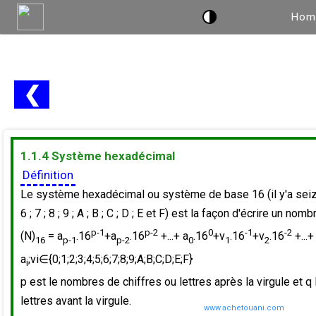
Hom
❮
1.1.4 Système hexadécimal
Définition
Le système hexadécimal ou système de base 16 (il y'a seize sy
6 ; 7 ; 8 ; 9 ; A ; B ; C ; D ; E et F) est la façon d'écrire un n
p-1
p-2
0
-1
-2
(N)
= a
.16
+a
.16
+...+ a
.16
+v
.16
+v
.16
+...+
16
p-1
p-2
0
1
2
a
;vi∈{0;1;2;3;4;5;6;7;8;9;A;B;C;D;E;F}
i
p est le nombres de chiffres ou lettres après la virgule et q
lettres avant la virgule.