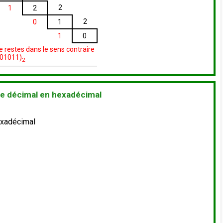
2
1
2
2
0
1
1
0
 de restes dans le sens contraire
101011)
2
de décimal en hexadécimal
exadécimal